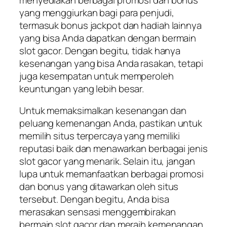
yang menggiurkan bagi para penjudi,
termasuk bonus jackpot dan hadiah lainnya
yang bisa Anda dapatkan dengan bermain
slot gacor. Dengan begitu, tidak hanya
kesenangan yang bisa Anda rasakan, tetapi
juga kesempatan untuk memperoleh
keuntungan yang lebih besar.
Untuk memaksimalkan kesenangan dan
peluang kemenangan Anda, pastikan untuk
memilih situs terpercaya yang memiliki
reputasi baik dan menawarkan berbagai jenis
slot gacor yang menarik. Selain itu, jangan
lupa untuk memanfaatkan berbagai promosi
dan bonus yang ditawarkan oleh situs
tersebut. Dengan begitu, Anda bisa
merasakan sensasi menggembirakan
bermain slot gacor dan meraih kemenangan