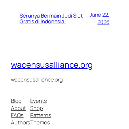
June 22,
Serunya Bermain Judi Slot
Gratis di Indonesia!
2026
wacensusalliance.org
wacensusalliance.org
Blog
Events
About
Shop
FAQs
Patterns
Authors
Themes