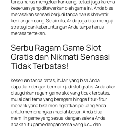
tanpa harus mengeluarkan uang, tetapi juga karena
keseruan yang ditawarkan oleh game ini. Anda bisa
merasakan sensasi berjudi tanpa harus khawatir
kehilangan uang. Selain itu, Anda juga bisa menguji
strategi dan keberuntungan Anda tanpa harus
merasa tertekan.
Serbu Ragam Game Slot
Gratis dan Nikmati Sensasi
Tidak Terbatas!
Keseruan tanpa batas, itulah yang bisa Anda
dapatkan dengan bermain judi slot gratis. Anda akan
disuguhkan ragam game slot yang tidak terbatas,
mulai dari tema yang beragam hingga fitur-fitur
menarik yang bisa meningkatkan peluang Anda
untuk memenangkan hadiah besar. Anda bisa
memilih game yang sesuai dengan selera Anda,
apakah itu game dengan tema yang lucu dan