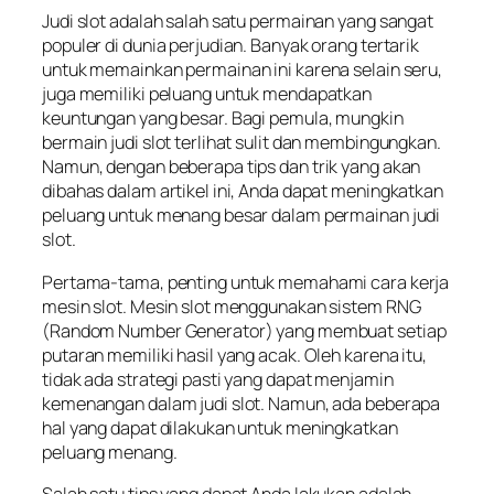
Judi slot adalah salah satu permainan yang sangat
populer di dunia perjudian. Banyak orang tertarik
untuk memainkan permainan ini karena selain seru,
juga memiliki peluang untuk mendapatkan
keuntungan yang besar. Bagi pemula, mungkin
bermain judi slot terlihat sulit dan membingungkan.
Namun, dengan beberapa tips dan trik yang akan
dibahas dalam artikel ini, Anda dapat meningkatkan
peluang untuk menang besar dalam permainan judi
slot.
Pertama-tama, penting untuk memahami cara kerja
mesin slot. Mesin slot menggunakan sistem RNG
(Random Number Generator) yang membuat setiap
putaran memiliki hasil yang acak. Oleh karena itu,
tidak ada strategi pasti yang dapat menjamin
kemenangan dalam judi slot. Namun, ada beberapa
hal yang dapat dilakukan untuk meningkatkan
peluang menang.
Salah satu tips yang dapat Anda lakukan adalah