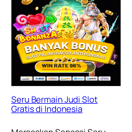
Seru Bermain Judi Slot
Gratis di Indonesia