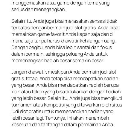
menggemaskan atau game dengan tema yang
serius dan menegangkan.
Selain itu, Anda juga bisa merasakan sensasi tidak
terbatas dengan bermain judi slot gratis. Anda bisa
memainkan game favorit Anda kapan saja dan di
mana saja tanpa harus khawatir kehilangan uang.
Dengan begitu, Anda bisa lebih santai dan fokus
dalam bermain, sehingga peluang Anda untuk
memenangkan hadiah besar semakin besar.
Jangan khawatir, meskipun Anda bermain judi slot
gratis, tetapi Anda tetap bisa mendapatkan hadiah
yang besar. Anda bisa mendapatkan hadiah berupa
koin atau token yang bisa ditukarkan dengan hadiah
yang lebih besar. Selain itu, Anda juga bisa mengikuti
turnamen atau kompetisi yang ditawarkan oleh situs
judi slot gratis untuk memenangkan hadiah yang
lebih besar lagi. Tentunya, ini akan menambah
keseruan dan tantangan dalam permainan Anda.