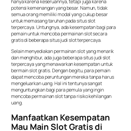
hanya karena keseruannya, tetapi juga karena
potensi kemenangan yang besar. Namun, tidak
semua orang memiliki modal yang cukup besar
untuk memasang taruhan pada situs slot
terpercaya. Untungnya, ada kesempatan bagi para
pemain untuk mencoba permainan slot secara
gratis di beberapa situs judi slot terpercaya.
Selain menyediakan permainan slot yang menarik
dan menghibur, ada juga beberapa situs judi slot
terpercaya yang menawarkan kesempatan untuk
bermain slot gratis. Dengan begitu, para pemain
dapat mencoba peruntungan mereka tanpa harus
mengeluarkan uang. Hal ini tentunya sangat
menguntungkan bagi para pemula yang ingin
mencoba permainan slot tanpa risiko kehilangan
uang.
Manfaatkan Kesempatan
Mau Main Slot Gratis di