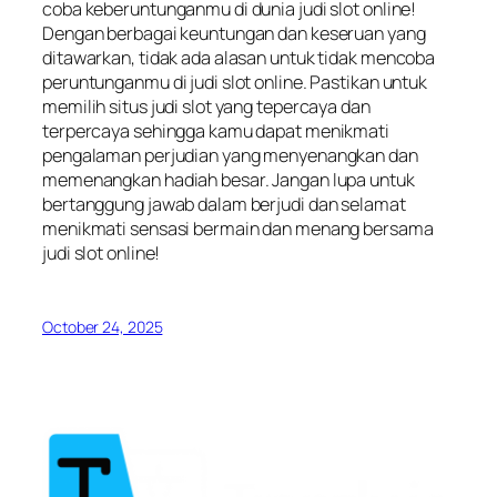
coba keberuntunganmu di dunia judi slot online!
Dengan berbagai keuntungan dan keseruan yang
ditawarkan, tidak ada alasan untuk tidak mencoba
peruntunganmu di judi slot online. Pastikan untuk
memilih situs judi slot yang tepercaya dan
terpercaya sehingga kamu dapat menikmati
pengalaman perjudian yang menyenangkan dan
memenangkan hadiah besar. Jangan lupa untuk
bertanggung jawab dalam berjudi dan selamat
menikmati sensasi bermain dan menang bersama
judi slot online!
October 24, 2025