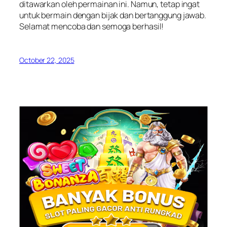
ditawarkan oleh permainan ini. Namun, tetap ingat
untuk bermain dengan bijak dan bertanggung jawab.
Selamat mencoba dan semoga berhasil!
October 22, 2025