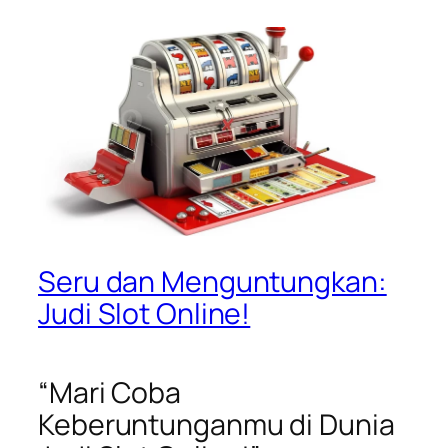
Seru dan Menguntungkan:
Judi Slot Online!
“Mari Coba
Keberuntunganmu di Dunia