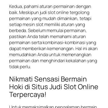
Kedua, pahami aturan permainan dengan
baik. Meskipun judi slot online tergolong
permainan yang mudah dimainkan, tetapi
setiap mesin slot memiliki aturan yang
berbeda. Sebelum memulai permainan,
pastikan Anda telah memahami aturan
permainan serta kombinasi-kombinasi yang
dapat memberikan kemenangan. Hal ini akan
memudahkan Anda untuk memenangkan
permainan dan menghindari kekalahan yang
tidak perlu.
Nikmati Sensasi Bermain
Hoki di Situs Judi Slot Online
Terpercaya!
Untuk memaksimalkan pengalaman bermain