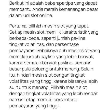
Berikut ini adalah beberapa tips yang dapat
membantu Anda meraih kemenangan besar
dalam judi slot online.
Pertama, pilihlah mesin slot yang tepat.
Setiap mesin slot memiliki karakteristik yang
berbeda-beda, seperti jumlah payline,
tingkat volatilitas, dan persentase
pembayaran. Sebaiknya pilih mesin slot yang
memiliki jumlah payline yang lebih banyak,
karena semakin banyak payline, semakin
besar pula peluang untuk menang. Selain
itu, hindari mesin slot dengan tingkat
volatilitas yang tinggi karena biasanya lebih
sulit untuk menang. Pilihlah mesin slot
dengan tingkat volatilitas yang lebih rendah
namun tetap memiliki persentase
pembayaran yang tinggi.