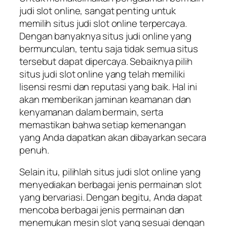
judi slot online, sangat penting untuk
memilih situs judi slot online terpercaya.
Dengan banyaknya situs judi online yang
bermunculan, tentu saja tidak semua situs
tersebut dapat dipercaya. Sebaiknya pilih
situs judi slot online yang telah memiliki
lisensi resmi dan reputasi yang baik. Hal ini
akan memberikan jaminan keamanan dan
kenyamanan dalam bermain, serta
memastikan bahwa setiap kemenangan
yang Anda dapatkan akan dibayarkan secara
penuh.
Selain itu, pilihlah situs judi slot online yang
menyediakan berbagai jenis permainan slot
yang bervariasi. Dengan begitu, Anda dapat
mencoba berbagai jenis permainan dan
menemukan mesin slot yang sesuai dengan