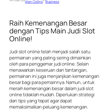
Alan Collins
Business
Raih Kemenangan Besar
dengan Tips Main Judi Slot
Online!
Judi slot online telah menjadi salah satu
permainan yang paling sering dimainkan
oleh para penggemar judi online. Selain
menawarkan keseruan dan tantangan,
permainan ini juga menjanjikan kemenangan
besar bagi para pemainnya. Namun, untuk
meraih kemenangan besar dalam judi slot
online tidaklah mudah. Diperlukan strategi
dan tips yang tepat agar dapat
memaksimalkan peluang kemenangan.