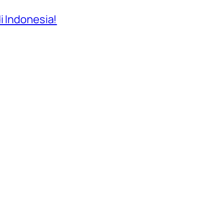
i Indonesia!