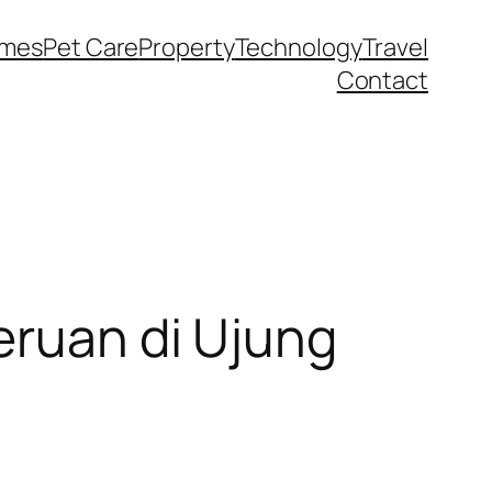
ames
Pet Care
Property
Technology
Travel
Contact
eruan di Ujung