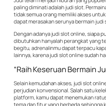
Judi telah menjadi hiburan yang populer
paling diminati adalah judi slot. Perm
tidak semua orang memiliki akses untuk
dapat merasakan serunya bermain judi sl
Dengan adanya judi slot online, siapa 
dibutuhkan hanyalah perangkat yang t
begitu, adrenalinmu dapat terpacu kapan
lainnya, karena judi slot online sudah
“Raih Keseruan Bermain Ju
Selain kemudahan akses, judi slot onli
perjudian konvensional. Salah satu keleb
platform, kamu dapat menemukan ratus
tema dan fitur yang berbeda sehingga 