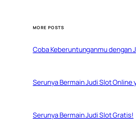
MORE POSTS
Coba Keberuntunganmu dengan Ju
Serunya Bermain Judi Slot Online 
Serunya Bermain Judi Slot Gratis!