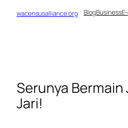
Skip
Blog
Business
E
wacensusalliance.org
to
content
Serunya Bermain J
Jari!