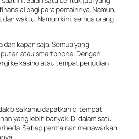
aat ini. Salah satu bentuk judi yang
 finansial bagi para pemainnya. Namun,
t dan waktu. Namun kini, semua orang
ja dan kapan saja. Semua yang
mputer, atau smartphone. Dengan
ergi ke kasino atau tempat perjudian
idak bisa kamu dapatkan di tempat
ainan yang lebih banyak. Di dalam satu
berbeda. Setiap permainan menawarkan
nnya.