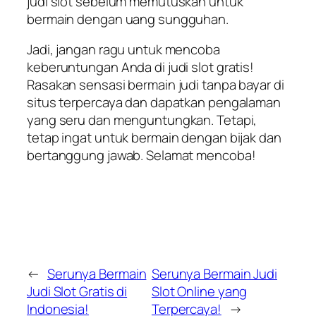
judi slot sebelum memutuskan untuk
bermain dengan uang sungguhan.
Jadi, jangan ragu untuk mencoba
keberuntungan Anda di judi slot gratis!
Rasakan sensasi bermain judi tanpa bayar di
situs terpercaya dan dapatkan pengalaman
yang seru dan menguntungkan. Tetapi,
tetap ingat untuk bermain dengan bijak dan
bertanggung jawab. Selamat mencoba!
←
Serunya Bermain
Serunya Bermain Judi
Judi Slot Gratis di
Slot Online yang
Indonesia!
Terpercaya!
→