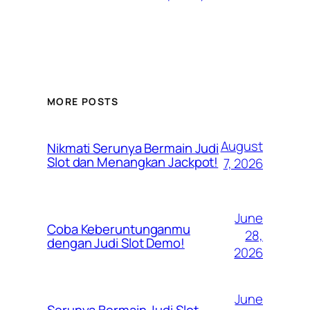
MORE POSTS
August
Nikmati Serunya Bermain Judi
Slot dan Menangkan Jackpot!
7, 2026
June
Coba Keberuntunganmu
28,
dengan Judi Slot Demo!
2026
June
Serunya Bermain Judi Slot