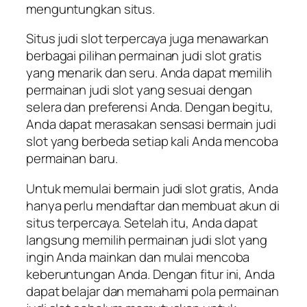
menguntungkan situs.
Situs judi slot terpercaya juga menawarkan
berbagai pilihan permainan judi slot gratis
yang menarik dan seru. Anda dapat memilih
permainan judi slot yang sesuai dengan
selera dan preferensi Anda. Dengan begitu,
Anda dapat merasakan sensasi bermain judi
slot yang berbeda setiap kali Anda mencoba
permainan baru.
Untuk memulai bermain judi slot gratis, Anda
hanya perlu mendaftar dan membuat akun di
situs terpercaya. Setelah itu, Anda dapat
langsung memilih permainan judi slot yang
ingin Anda mainkan dan mulai mencoba
keberuntungan Anda. Dengan fitur ini, Anda
dapat belajar dan memahami pola permainan