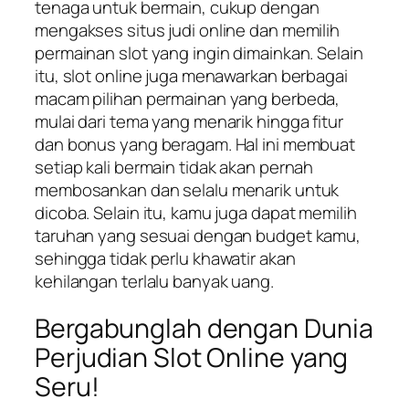
tenaga untuk bermain, cukup dengan
mengakses situs judi online dan memilih
permainan slot yang ingin dimainkan. Selain
itu, slot online juga menawarkan berbagai
macam pilihan permainan yang berbeda,
mulai dari tema yang menarik hingga fitur
dan bonus yang beragam. Hal ini membuat
setiap kali bermain tidak akan pernah
membosankan dan selalu menarik untuk
dicoba. Selain itu, kamu juga dapat memilih
taruhan yang sesuai dengan budget kamu,
sehingga tidak perlu khawatir akan
kehilangan terlalu banyak uang.
Bergabunglah dengan Dunia
Perjudian Slot Online yang
Seru!