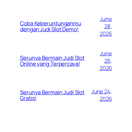
June
Coba Keberuntunganmu
28,
dengan Judi Slot Demo!
2026
June
Serunya Bermain Judi Slot
26,
Online yang Terpercaya!
2026
June 24,
Serunya Bermain Judi Slot
Gratis!
2026