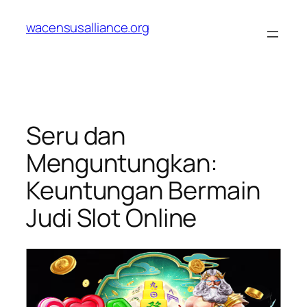
Skip
wacensusalliance.org
to
content
Seru dan
Menguntungkan:
Keuntungan Bermain
Judi Slot Online