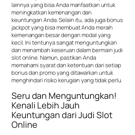
lainnya yang bisa Anda manfaatkan untuk
meningkatkan kemenangan dan
keuntungan Anda. Selain itu, ada juga bonus
jackpot yang bisa membuat Anda meraih
kemenangan besar dengan modal yang
kecil. Ini tentunya sangat menguntungkan
dan menambah keseruan dalam bermain judi
slot online. Namun, pastikan Anda
memahami syarat dan ketentuan dari setiap
bonus dan promo yang ditawarkan untuk
menghindari risiko kerugian yang tidak perlu.
Seru dan Menguntungkan!
Kenali Lebih Jauh
Keuntungan dari Judi Slot
Online