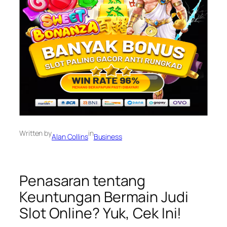
Written by
in
Alan Collins
Business
Penasaran tentang
Keuntungan Bermain Judi
Slot Online? Yuk, Cek Ini!