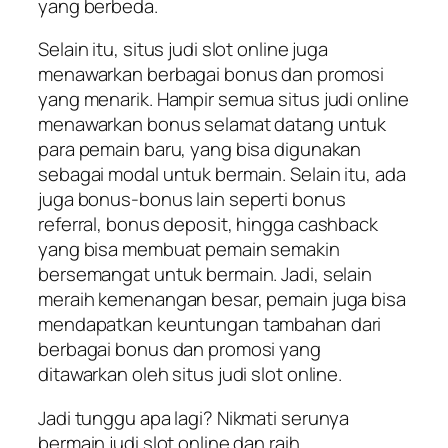
yang berbeda.
Selain itu, situs judi slot online juga
menawarkan berbagai bonus dan promosi
yang menarik. Hampir semua situs judi online
menawarkan bonus selamat datang untuk
para pemain baru, yang bisa digunakan
sebagai modal untuk bermain. Selain itu, ada
juga bonus-bonus lain seperti bonus
referral, bonus deposit, hingga cashback
yang bisa membuat pemain semakin
bersemangat untuk bermain. Jadi, selain
meraih kemenangan besar, pemain juga bisa
mendapatkan keuntungan tambahan dari
berbagai bonus dan promosi yang
ditawarkan oleh situs judi slot online.
Jadi tunggu apa lagi? Nikmati serunya
bermain judi slot online dan raih