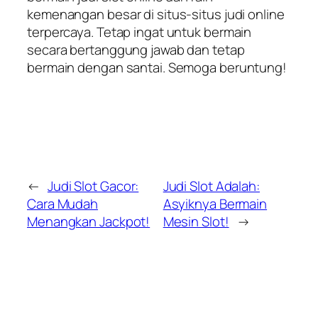
kemenangan besar di situs-situs judi online
terpercaya. Tetap ingat untuk bermain
secara bertanggung jawab dan tetap
bermain dengan santai. Semoga beruntung!
←
Judi Slot Gacor:
Judi Slot Adalah:
Cara Mudah
Asyiknya Bermain
Menangkan Jackpot!
Mesin Slot!
→