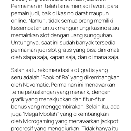
Permainan ini telah lama menjadi favorit para
pemain judi, baik di kasino darat maupun
online. Namun, tidak semua orang memiliki
kesempatan untuk mengunjungi kasino atau
memainkan slot dengan uang sungguhan.
Untungnya, saat ini sudah banyak tersedia
permainan judi slot gratis yang bisa dinikmati
oleh siapa saja, kapan saja, dan di mana saja.
Salah satu rekomendasi slot gratis yang
seru adalah “Book of Ra” yang dikembangkan
oleh Novomatic. Permainan ini menawarkan
tema petualangan yang menarik, dengan
grafik yang menakjubkan dan fitur-fitur
bonus yang menggembirakan. Selain itu, ada
juga “Mega Moolah” yang dikembangkan
oleh Microgaming yang menawarkan jackpot
progresif yang menggiurkan. Tidak hanya itu,