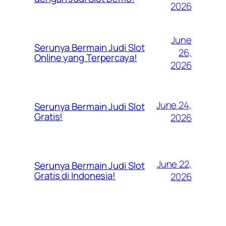
2026
June
Serunya Bermain Judi Slot
26,
Online yang Terpercaya!
2026
June 24,
Serunya Bermain Judi Slot
Gratis!
2026
June 22,
Serunya Bermain Judi Slot
Gratis di Indonesia!
2026