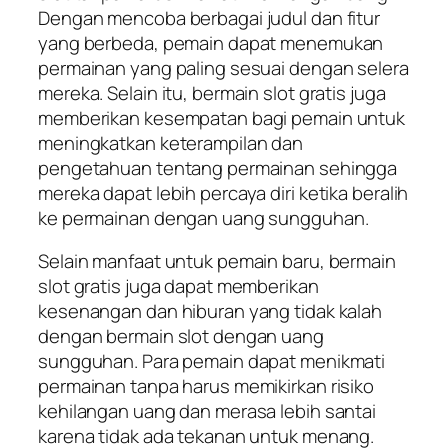
Dengan mencoba berbagai judul dan fitur
yang berbeda, pemain dapat menemukan
permainan yang paling sesuai dengan selera
mereka. Selain itu, bermain slot gratis juga
memberikan kesempatan bagi pemain untuk
meningkatkan keterampilan dan
pengetahuan tentang permainan sehingga
mereka dapat lebih percaya diri ketika beralih
ke permainan dengan uang sungguhan.
Selain manfaat untuk pemain baru, bermain
slot gratis juga dapat memberikan
kesenangan dan hiburan yang tidak kalah
dengan bermain slot dengan uang
sungguhan. Para pemain dapat menikmati
permainan tanpa harus memikirkan risiko
kehilangan uang dan merasa lebih santai
karena tidak ada tekanan untuk menang.