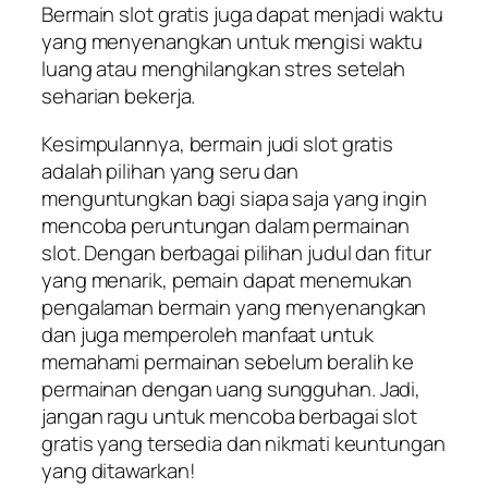
Bermain slot gratis juga dapat menjadi waktu
yang menyenangkan untuk mengisi waktu
luang atau menghilangkan stres setelah
seharian bekerja.
Kesimpulannya, bermain judi slot gratis
adalah pilihan yang seru dan
menguntungkan bagi siapa saja yang ingin
mencoba peruntungan dalam permainan
slot. Dengan berbagai pilihan judul dan fitur
yang menarik, pemain dapat menemukan
pengalaman bermain yang menyenangkan
dan juga memperoleh manfaat untuk
memahami permainan sebelum beralih ke
permainan dengan uang sungguhan. Jadi,
jangan ragu untuk mencoba berbagai slot
gratis yang tersedia dan nikmati keuntungan
yang ditawarkan!