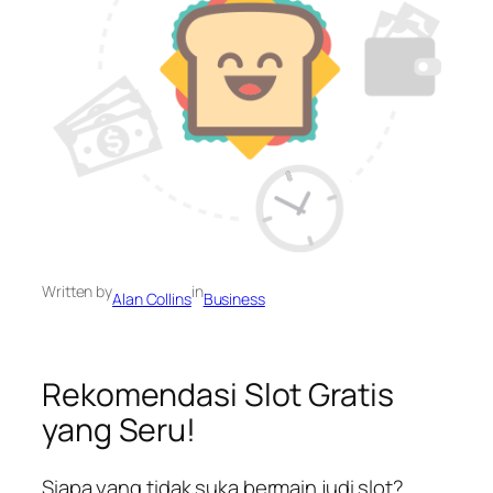
Written by
in
Alan Collins
Business
Rekomendasi Slot Gratis
yang Seru!
Siapa yang tidak suka bermain judi slot?