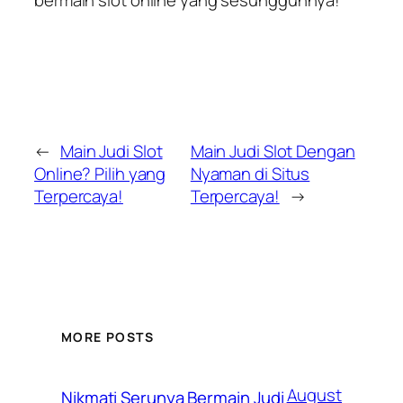
bermain slot online yang sesungguhnya!
←
Main Judi Slot
Main Judi Slot Dengan
Online? Pilih yang
Nyaman di Situs
Terpercaya!
Terpercaya!
→
MORE POSTS
August
Nikmati Serunya Bermain Judi