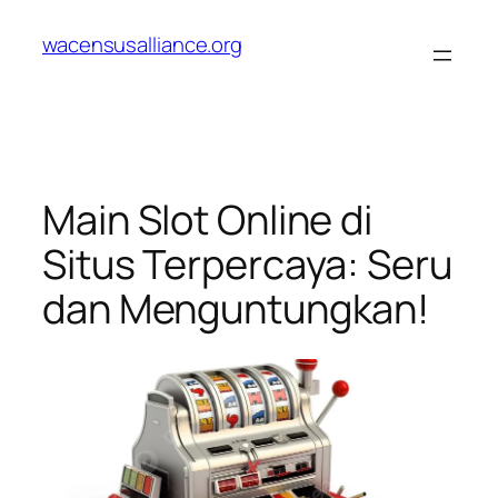
Skip
wacensusalliance.org
to
content
Main Slot Online di
Situs Terpercaya: Seru
dan Menguntungkan!