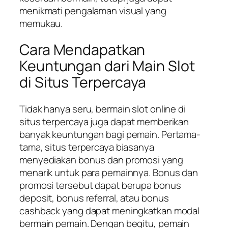
menikmati pengalaman visual yang
memukau.
Cara Mendapatkan
Keuntungan dari Main Slot
di Situs Terpercaya
Tidak hanya seru, bermain slot online di
situs terpercaya juga dapat memberikan
banyak keuntungan bagi pemain. Pertama-
tama, situs terpercaya biasanya
menyediakan bonus dan promosi yang
menarik untuk para pemainnya. Bonus dan
promosi tersebut dapat berupa bonus
deposit, bonus referral, atau bonus
cashback yang dapat meningkatkan modal
bermain pemain. Dengan begitu, pemain