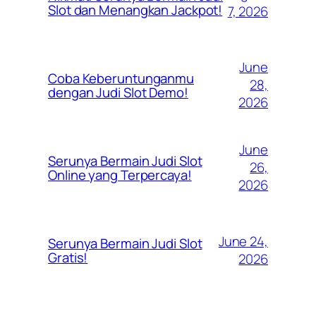
Slot dan Menangkan Jackpot!
7, 2026
June
Coba Keberuntunganmu
28,
dengan Judi Slot Demo!
2026
June
Serunya Bermain Judi Slot
26,
Online yang Terpercaya!
2026
June 24,
Serunya Bermain Judi Slot
Gratis!
2026