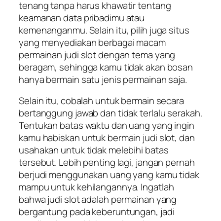
tenang tanpa harus khawatir tentang
keamanan data pribadimu atau
kemenanganmu. Selain itu, pilih juga situs
yang menyediakan berbagai macam
permainan judi slot dengan tema yang
beragam, sehingga kamu tidak akan bosan
hanya bermain satu jenis permainan saja.
Selain itu, cobalah untuk bermain secara
bertanggung jawab dan tidak terlalu serakah.
Tentukan batas waktu dan uang yang ingin
kamu habiskan untuk bermain judi slot, dan
usahakan untuk tidak melebihi batas
tersebut. Lebih penting lagi, jangan pernah
berjudi menggunakan uang yang kamu tidak
mampu untuk kehilangannya. Ingatlah
bahwa judi slot adalah permainan yang
bergantung pada keberuntungan, jadi