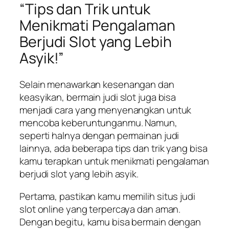
“Tips dan Trik untuk
Menikmati Pengalaman
Berjudi Slot yang Lebih
Asyik!”
Selain menawarkan kesenangan dan
keasyikan, bermain judi slot juga bisa
menjadi cara yang menyenangkan untuk
mencoba keberuntunganmu. Namun,
seperti halnya dengan permainan judi
lainnya, ada beberapa tips dan trik yang bisa
kamu terapkan untuk menikmati pengalaman
berjudi slot yang lebih asyik.
Pertama, pastikan kamu memilih situs judi
slot online yang terpercaya dan aman.
Dengan begitu, kamu bisa bermain dengan