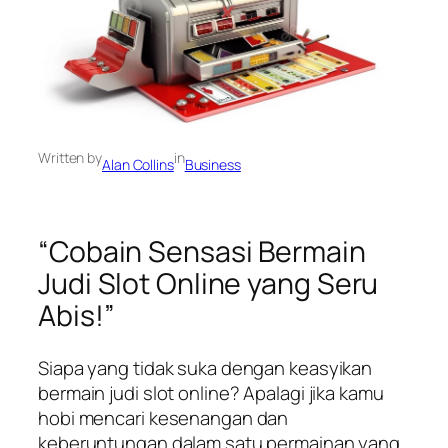
Written by
in
Alan Collins
Business
“Cobain Sensasi Bermain
Judi Slot Online yang Seru
Abis!”
Siapa yang tidak suka dengan keasyikan
bermain judi slot online? Apalagi jika kamu
hobi mencari kesenangan dan
keberuntungan dalam satu permainan yang