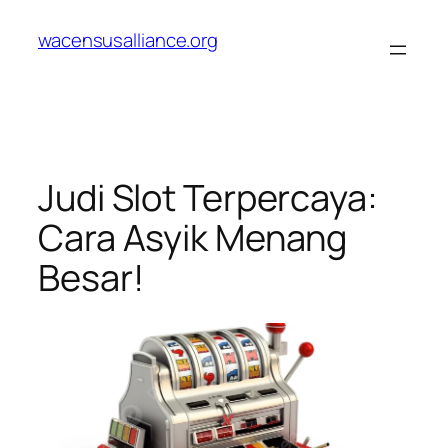
Skip
wacensusalliance.org
to
content
Judi Slot Terpercaya:
Cara Asyik Menang
Besar!