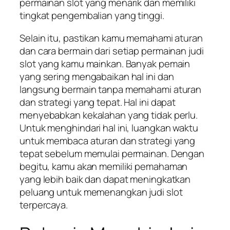
permainan slot yang menarik dan memiliki
tingkat pengembalian yang tinggi.
Selain itu, pastikan kamu memahami aturan
dan cara bermain dari setiap permainan judi
slot yang kamu mainkan. Banyak pemain
yang sering mengabaikan hal ini dan
langsung bermain tanpa memahami aturan
dan strategi yang tepat. Hal ini dapat
menyebabkan kekalahan yang tidak perlu.
Untuk menghindari hal ini, luangkan waktu
untuk membaca aturan dan strategi yang
tepat sebelum memulai permainan. Dengan
begitu, kamu akan memiliki pemahaman
yang lebih baik dan dapat meningkatkan
peluang untuk memenangkan judi slot
terpercaya.