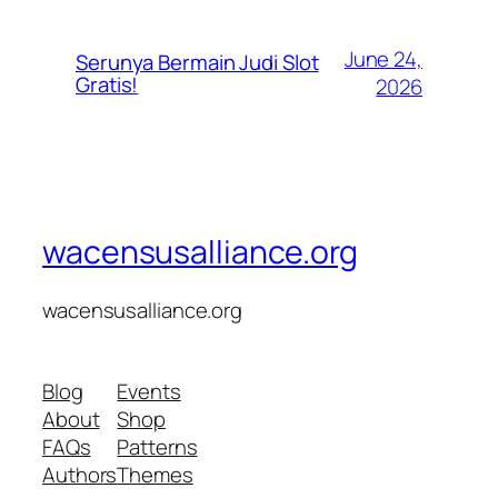
June 24,
Serunya Bermain Judi Slot
Gratis!
2026
wacensusalliance.org
wacensusalliance.org
Blog
Events
About
Shop
FAQs
Patterns
Authors
Themes