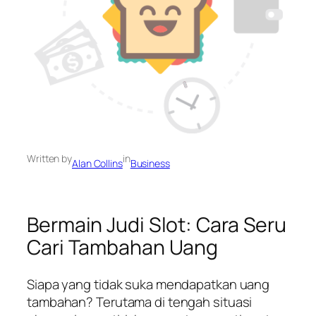
Written by
in
Alan Collins
Business
Bermain Judi Slot: Cara Seru
Cari Tambahan Uang
Siapa yang tidak suka mendapatkan uang
tambahan? Terutama di tengah situasi