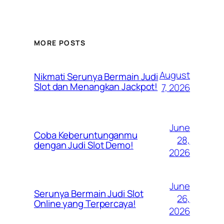
MORE POSTS
August
Nikmati Serunya Bermain Judi
Slot dan Menangkan Jackpot!
7, 2026
June
Coba Keberuntunganmu
28,
dengan Judi Slot Demo!
2026
June
Serunya Bermain Judi Slot
26,
Online yang Terpercaya!
2026