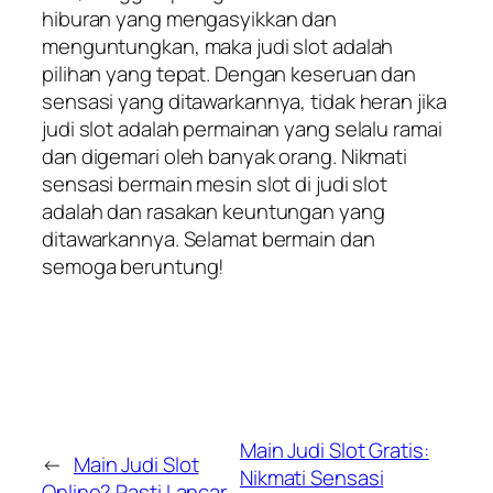
hiburan yang mengasyikkan dan
menguntungkan, maka judi slot adalah
pilihan yang tepat. Dengan keseruan dan
sensasi yang ditawarkannya, tidak heran jika
judi slot adalah permainan yang selalu ramai
dan digemari oleh banyak orang. Nikmati
sensasi bermain mesin slot di judi slot
adalah dan rasakan keuntungan yang
ditawarkannya. Selamat bermain dan
semoga beruntung!
Main Judi Slot Gratis:
←
Main Judi Slot
Nikmati Sensasi
Online? Pasti Lancar