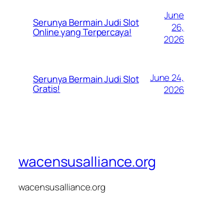
June
Serunya Bermain Judi Slot
26,
Online yang Terpercaya!
2026
June 24,
Serunya Bermain Judi Slot
Gratis!
2026
wacensusalliance.org
wacensusalliance.org